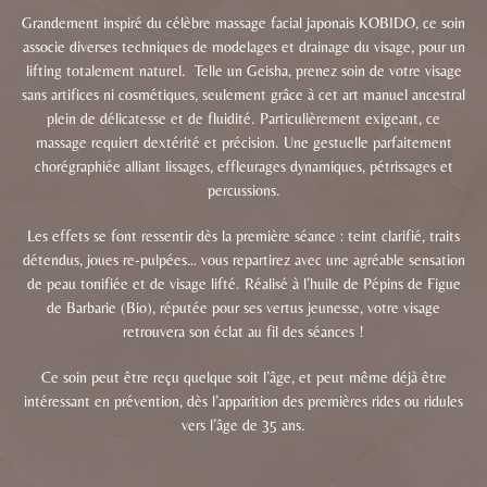
Grandement inspiré du célèbre massage facial japonais KOBIDO, ce soin
associe diverses techniques de modelages et drainage du visage, pour un
lifting totalement naturel.
Telle un Geisha, prenez soin de votre visage
sans artifices ni cosmétiques, seulement grâce à cet art manuel ancestral
plein de délicatesse et de fluidité. Particulièrement exigeant, ce
massage requiert dextérité et précision. Une gestuelle parfaitement
chorégraphiée alliant lissages, effleurages dynamiques, pétrissages et
percussions.
Les effets se font ressentir dès la première séance : teint clarifié, traits
détendus, joues re-pulpées… vous repartirez avec une agréable sensation
de peau tonifiée et de visage lifté. Réalisé à l’huile de Pépins de Figue
de Barbarie (Bio), réputée pour ses vertus jeunesse, v
otre visage
retrouvera son éclat au fil des séances !
Ce soin peut être reçu quelque soit l’âge, et peut même déjà être
intéressant en prévention, dès l’apparition des premières rides ou ridules
vers l’âge de 35 ans.