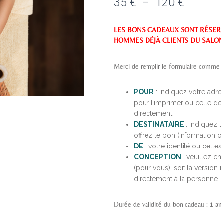
35
€
–
120
€
LES BONS CADEAUX SONT RÉSER
HOMMES DÉJÀ CLIENTS DU SALON
Merci de remplir le formulaire comme 
POUR
: indiquez votre adre
pour l’imprimer ou celle de
directement.
DESTINATAIRE
: indiquez
offrez le bon (information o
DE
: votre identité ou cell
CONCEPTION
: veuillez c
(pour vous), soit la versio
directement à la personne.
Durée de validité du bon cadeau : 1 a