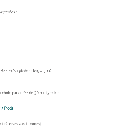
roposées :
âne et/ou pieds : 1h15 – 70 €
u choix par durée de 30 ou 15 min :
*
/ Pieds
ont réservés aux femmes).