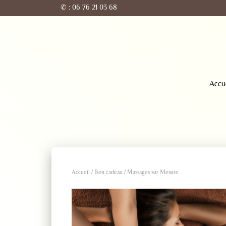
✆
: 06 76 21 03 68
Accu
Accueil
/
Bon cadeau
/ Massages sur Mesure